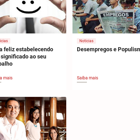
icias
Noticias
a feliz estabelecendo
Desempregos e Populis
significado ao seu
balho
a mais
Saiba mais