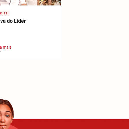
icias
va do Líder
a mais