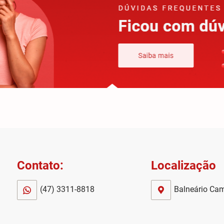
Contato:
Localização
(47) 3311-8818
Balneário Camb